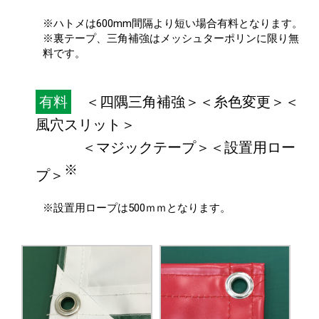
※ハトメは600mm間隔より短い場合有料となります。
※裏テープ、三角補強はメッシュターポリンに限り無
料です。
有料
＜四隅三角補強＞＜糸色変更＞＜
風穴スリット＞
＜マジックテープ＞＜設置用ロー
※
プ＞
※設置用ロープは500ｍｍとなります。