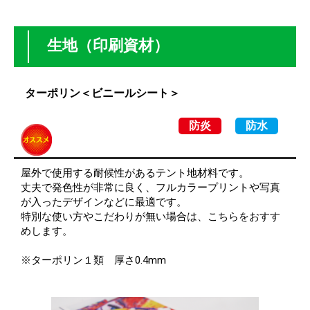
価格表
お見積り
生地（印刷資材）
ご注文
送料・梱包
ターポリン＜ビニールシート＞
会社概要
防炎
防水
屋外で使用する耐候性があるテント地材料です。
丈夫で発色性が非常に良く、フルカラープリントや写真
が入ったデザインなどに最適です。
特別な使い方やこだわりが無い場合は、こちらをおすす
めします。
※ターポリン１類 厚さ0.4mm