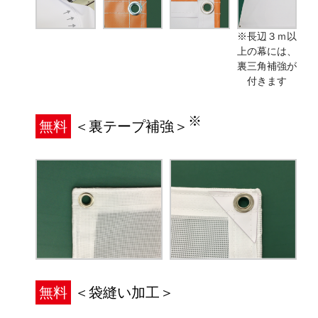
※長辺３ｍ以
上の幕には、
裏三角補強が
付きます
※
無料
＜裏テープ補強＞
無料
＜袋縫い加工＞