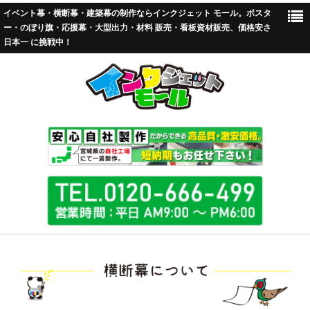
イベント幕・横断幕・建築幕の制作ならインクジェット モール。ポスタ
ー・のぼり旗・応援幕・大型出力・材料 販売・看板資材販売、価格安さ
日本一 に挑戦中！
TOP
標準加工