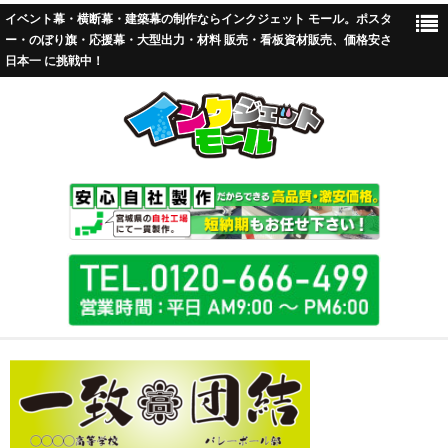
イベント幕・横断幕・建築幕の制作ならインクジェット モール。ポスタ
ー・のぼり旗・応援幕・大型出力・材料 販売・看板資材販売、価格安さ
日本一 に挑戦中！
TOP
標準加工