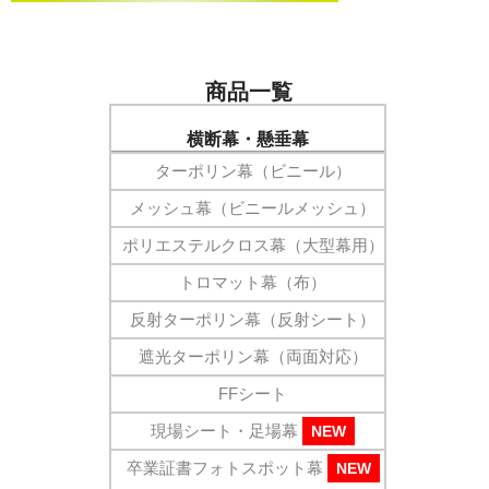
価格表
お見積り
商品一覧
ご注文
横断幕・懸垂幕
送料・梱包
ターポリン幕（ビニール）
会社概要
メッシュ幕（ビニールメッシュ）
ポリエステルクロス幕（大型幕用）
トロマット幕（布）
反射ターポリン幕（反射シート）
遮光ターポリン幕（両面対応）
FFシート
現場シート・足場幕
NEW
卒業証書フォトスポット幕
NEW