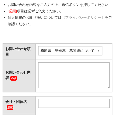
価格表
お問い合わせ内容をご入力の上、送信ボタンを押してください。
[必須]
項目は必ずご入力ください。
お見積り
個人情報のお取り扱いについては
【プライバシーポリシー】
をご
ご注文
確認ください。
送料・梱包
会社概要
お問い合わせ項
目
お問い合わせ内
容
必須
会社・団体名
必須