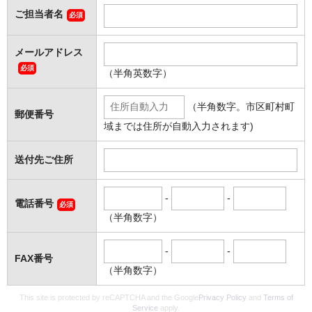
ご担当者名
必須
メールアドレス
必須
（半角英数字）
（半角数字。市区町村町
郵便番号
域までは住所が自動入力されます)
送付先ご住所
-
-
電話番号
必須
（半角数字）
-
-
FAX番号
（半角数字）
This site is protected by reCAPTCHA and the Google
Privacy Policy
and
Terms of
Service
apply.