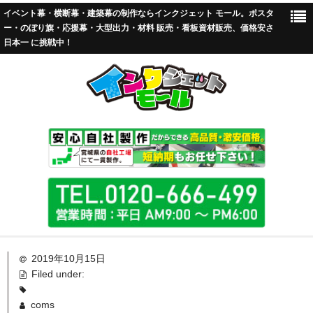
イベント幕・横断幕・建築幕の制作ならインクジェット モール。ポスタ
ー・のぼり旗・応援幕・大型出力・材料 販売・看板資材販売、価格安さ
日本一 に挑戦中！
TOP
2019年10月15日
Filed under:
標準加工
coms