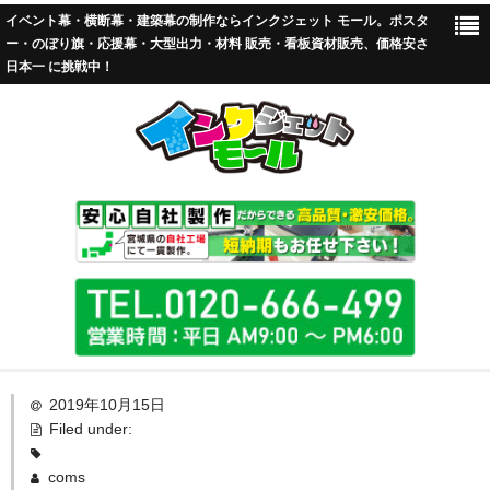
イベント幕・横断幕・建築幕の制作ならインクジェット モール。ポスタ
ー・のぼり旗・応援幕・大型出力・材料 販売・看板資材販売、価格安さ
日本一 に挑戦中！
TOP
2019年10月15日
Filed under:
標準加工
coms