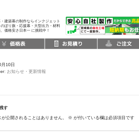
幕・建築幕の制作ならインクジェット
・のぼり旗・応援幕・大型出力・材料
、価格安さ日本一 に挑戦中！
0月10日
der:
お知らせ・更新情報
残す
スが公開されることはありません。
※
が付いている欄は必須項目です