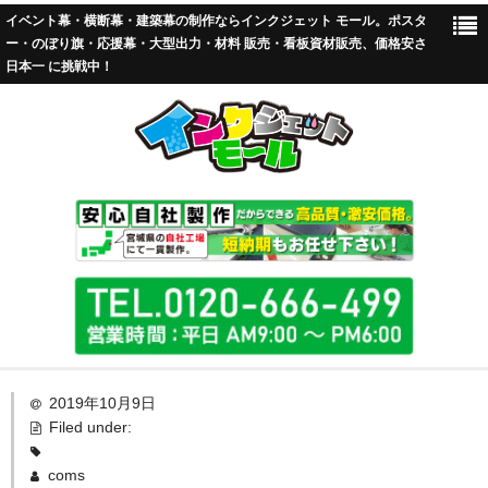
イベント幕・横断幕・建築幕の制作ならインクジェット モール。ポスタ
ー・のぼり旗・応援幕・大型出力・材料 販売・看板資材販売、価格安さ
日本一 に挑戦中！
TOP
2019年10月9日
Filed under:
標準加工
coms