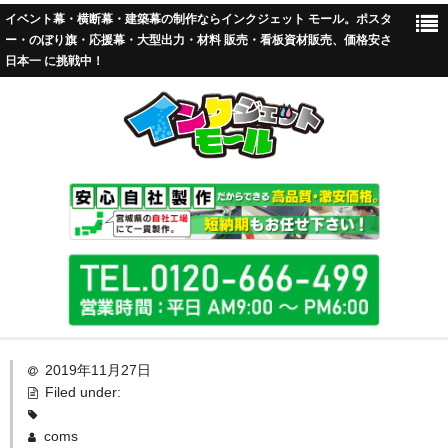
イベント幕・横断幕・建築幕の制作ならインクジェット モール。ポスタ
ー・のぼり旗・応援幕・大型出力・材料 販売・看板資材販売、価格安さ
日本一 に挑戦中！
TOP
2019年11月27日
Filed under:
標準加工
coms