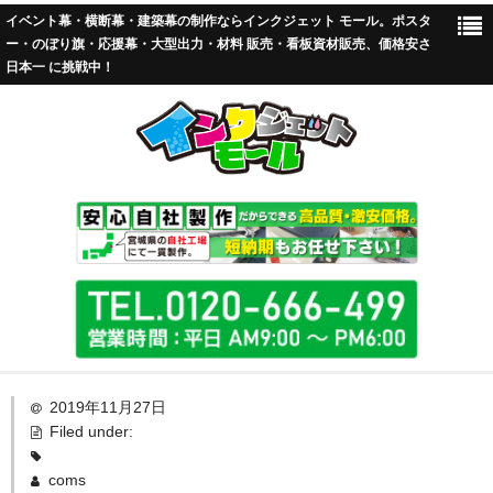
イベント幕・横断幕・建築幕の制作ならインクジェット モール。ポスタ
ー・のぼり旗・応援幕・大型出力・材料 販売・看板資材販売、価格安さ
日本一 に挑戦中！
TOP
2019年11月27日
Filed under:
標準加工
coms