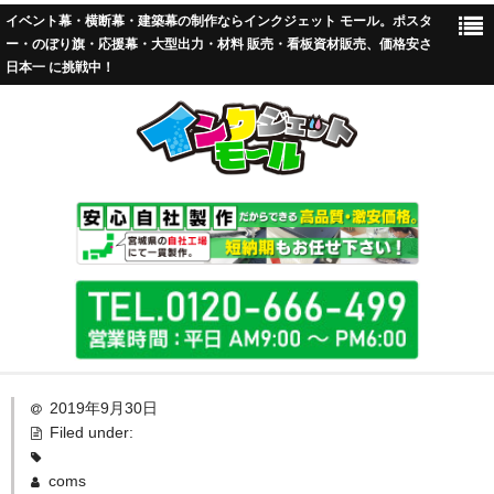
イベント幕・横断幕・建築幕の制作ならインクジェット モール。ポスタ
ー・のぼり旗・応援幕・大型出力・材料 販売・看板資材販売、価格安さ
日本一 に挑戦中！
TOP
2019年9月30日
Filed under:
標準加工
coms