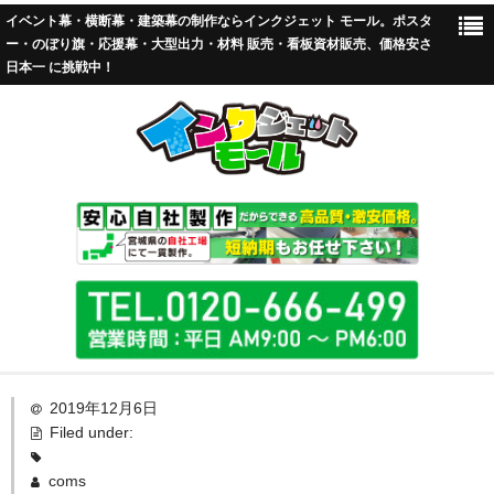
イベント幕・横断幕・建築幕の制作ならインクジェット モール。ポスタ
ー・のぼり旗・応援幕・大型出力・材料 販売・看板資材販売、価格安さ
日本一 に挑戦中！
TOP
2019年12月6日
Filed under:
標準加工
coms