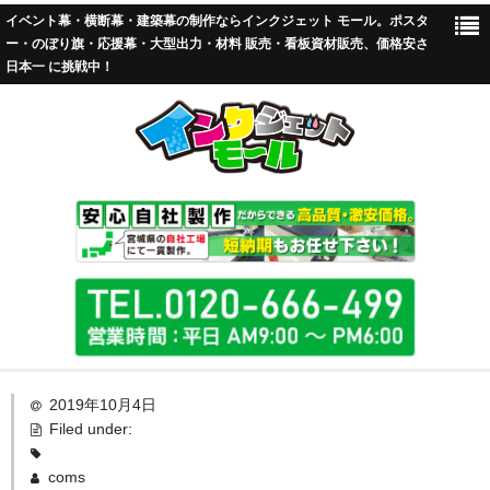
イベント幕・横断幕・建築幕の制作ならインクジェット モール。ポスタ
ー・のぼり旗・応援幕・大型出力・材料 販売・看板資材販売、価格安さ
日本一 に挑戦中！
TOP
2019年10月4日
Filed under:
標準加工
coms