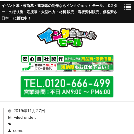
イベント幕・横断幕・建築幕の制作ならインクジェット モール。ポスタ
ー・のぼり旗・応援幕・大型出力・材料 販売・看板資材販売、価格安さ
日本一 に挑戦中！
TOP
2019年11月27日
Filed under:
標準加工
coms